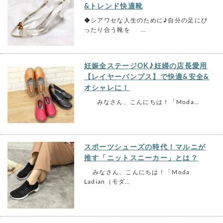
&トレンド快適靴
◆シアワセな人生のために♪自分の足にぴ
ったり合う靴を …
妊娠全ステージOK♪妊婦の店長愛用
【レイヤーパンプス】で快適&安全&
オシャレに！
みなさん、こんにちは！「Moda…
スポーツシューズの時代！マルニが
推す「ニットスニーカー」とは？
みなさん、こんにちは！「Moda
Ladian（モダ…