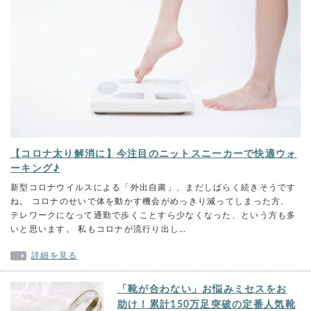
【コロナ太り解消に】今注目のニットスニーカーで快適ウォ
ーキング♪
新型コロナウイルスによる「外出自粛」、まだしばらく続きそうです
ね。 コロナのせいで体を動かす機会がめっきり減ってしまった方、
テレワークになって通勤で歩くことすら少なくなった、という方も多
いと思います。 私もコロナが流行り出し…
詳細を見る
「靴が合わない」お悩みミセスをお
助け！累計150万足突破の定番人気靴