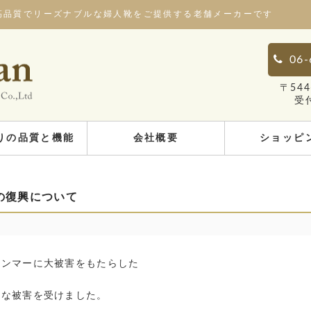
高品質でリーズナブルな婦人靴をご提供する老舗メーカーです
06-
〒54
受
りの品質と機能
会社概要
ショッピ
の復興について
ャンマーに大被害をもたらした
きな被害を受けました。