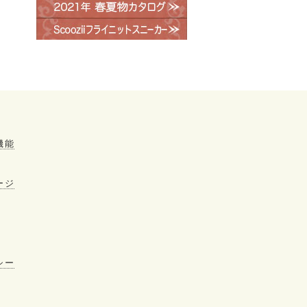
機能
ージ
シー