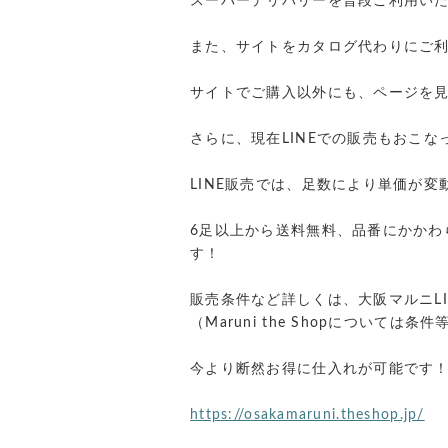
スーパーデリバリーを普段ご利用い
また、サイトをカタログ代わりにご
サイトでご購入以外にも、ページを見
さらに、現在LINEでの販売もおこな
LINE販売では、足数により単価が変
6足以上から送料無料、品番にかかわ
す！
販売条件など詳しくは、大阪マルニL
（Maruni the Shopについては
今より断然お得に仕入れが可能です！Mar
https://osakamaruni.theshop.jp/